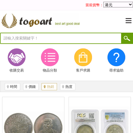
當前貨幣：
收購交易
物品分類
客戶求購
尋求協助
時間
價錢
熱銷
熱度