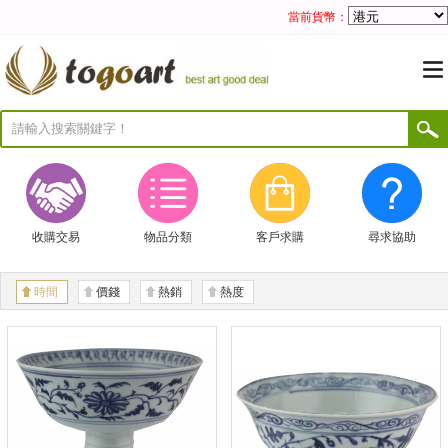
當前貨幣：
收購交易
物品分類
客戶求購
尋求協助
時間
價錢
熱銷
熱度