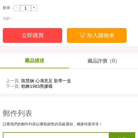
-
+
數量：
小計：
立即購買

加入購物車
藏品描述
藏品評價（0）
上一頁:
陈慧娴 心满意足 歌带一盒
下一頁:
勁舞1983黑膠碟
郵件列表
註冊我們的郵件列表以獲取銷售的高級通知，獨家特惠等等！