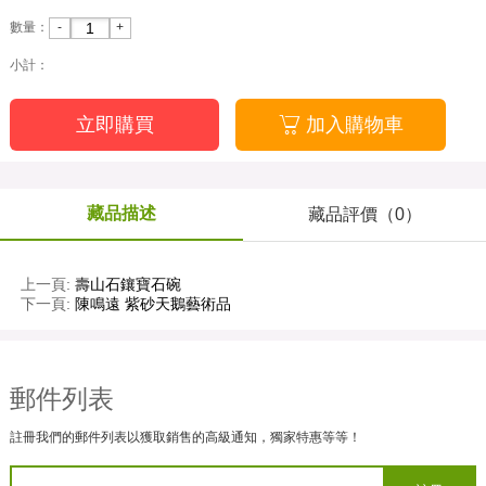
-
+
數量：
小計：
立即購買

加入購物車
藏品描述
藏品評價（0）
上一頁:
壽山石鑲寶石碗
下一頁:
陳鳴遠 紫砂天鵝藝術品
郵件列表
註冊我們的郵件列表以獲取銷售的高級通知，獨家特惠等等！